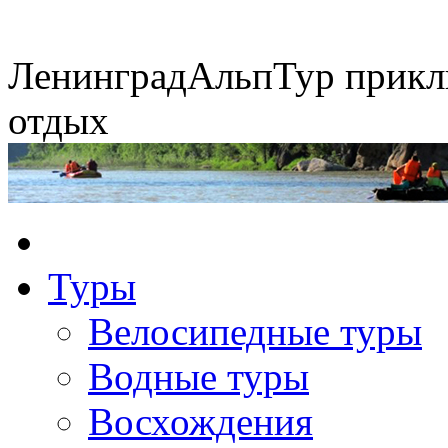
Ленинград
АльпТур
прикл
отдых
Экспедиция на упряжках
Сплавы по рекам
Туры
Горные экспедиции
Конные походы
Велосипедные туры
Водные туры
Восхождения