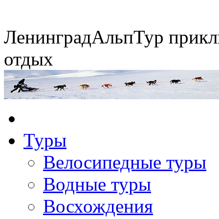
Ленинград
АльпТур
прикл
отдых
Экспедиция на упряжках
Туры
Горные экспедиции
Сплавы по рекам
Конные походы
Велосипедные туры
Водные туры
Восхождения