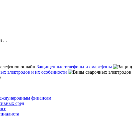
 ...
Защищенные телефоны и смартфоны
ых электродов и их особенности
 международным финансам
сивных сред
оге
ециалиста