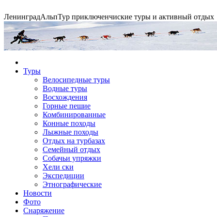
Ленинград
АльпТур
приключенчиские туры и активный отдых
Экспедиция на упряжках
Туры
Велосипедные туры
Водные туры
Горные экспедиции
Сплавы по рекам
Конные походы
Восхождения
Горные пешие
Комбинированные
Конные походы
Лыжные походы
Отдых на турбазах
Семейный отдых
Собачьи упряжки
Хели ски
Экспедиции
Этнографические
Новости
Фото
Снаряжение