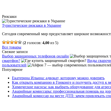
Рюкзаки
Туристические рюкзаки в Украине
Сегодня современный мир предоставляет широкие возможности
(
2
голосов:
4,00
из 5)
Все товары
Свежие записи
Выбор защищенных телефонов онлайн
смартфон?
Виды сварочн
пользователей
Популярное
Екатерина Ильина: адвокат, которому можно доверять
Как открыть компанию в Гонконге и получить доступ к
Химические насосы: как выбрать оборудование для агрес
Аварийные комиссары: профессиональная помощь на дор
Аварийный комиссар на месте ДТП: зачем привлекать сп