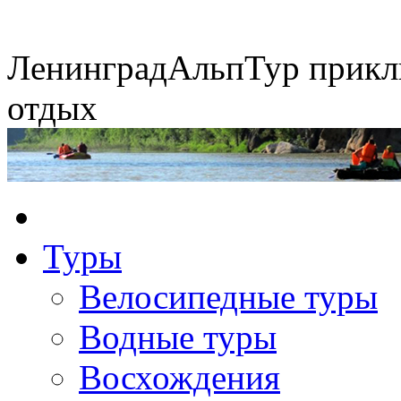
Ленинград
АльпТур
прикл
отдых
Сплавы по рекам
Туры
Экспедиция на упряжках
Горные экспедиции
Конные походы
Велосипедные туры
Водные туры
Восхождения