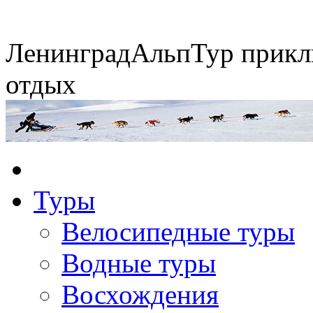
Ленинград
АльпТур
прикл
отдых
Экспедиция на упряжках
Туры
Горные экспедиции
Сплавы по рекам
Конные походы
Велосипедные туры
Водные туры
Восхождения