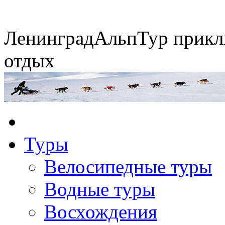
Ленинград
АльпТур
прикл
отдых
Экспедиция на упряжках
Туры
Горные экспедиции
Сплавы по рекам
Конные походы
Велосипедные туры
Водные туры
Восхождения