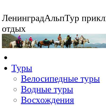
Ленинград
АльпТур
прикл
отдых
Горные экспедиции
Конные походы
Туры
Экспедиция на упряжках
Сплавы по рекам
Велосипедные туры
Водные туры
Восхождения