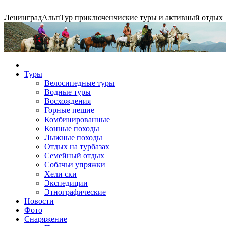
Ленинград
АльпТур
приключенчиские туры и активный отдых
Конные походы
Туры
Велосипедные туры
Водные туры
Экспедиция на упряжках
Горные экспедиции
Сплавы по рекам
Восхождения
Горные пешие
Комбинированные
Конные походы
Лыжные походы
Отдых на турбазах
Семейный отдых
Собачьи упряжки
Хели ски
Экспедиции
Этнографические
Новости
Фото
Снаряжение