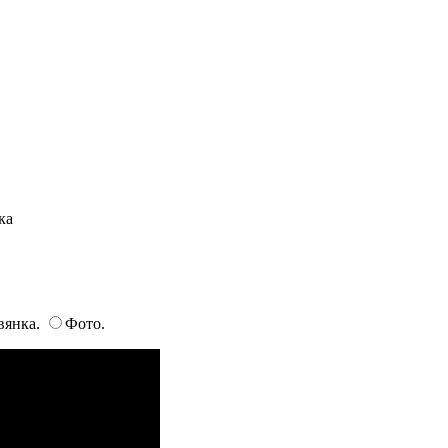
ка
вянка.
Фото.