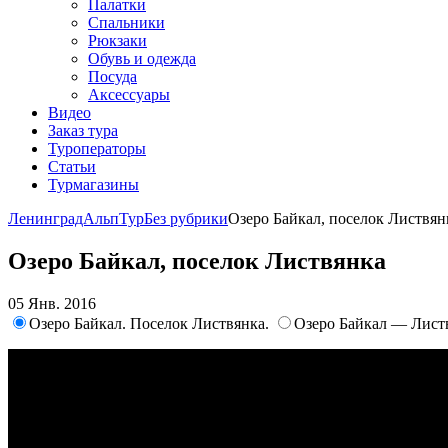
Палатки
Спальники
Рюкзаки
Обувь и одежда
Посуда
Аксессуары
Видео
Заказ тура
Туроператоры
Статьи
Турмагазины
ЛенинградАльпТур
Без рубрики
Озеро Байкал, поселок Листвян
Озеро Байкал, поселок Листвянка
05 Янв. 2016
Озеро Байкал. Поселок Листвянка.
Озеро Байкал — Лист