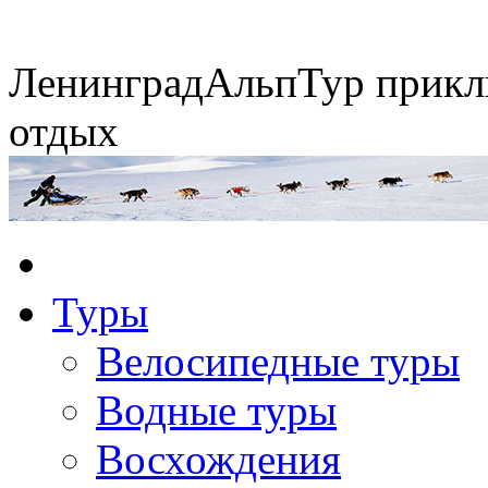
Ленинград
АльпТур
прикл
отдых
Экспедиция на упряжках
Туры
Горные экспедиции
Сплавы по рекам
Конные походы
Велосипедные туры
Водные туры
Восхождения