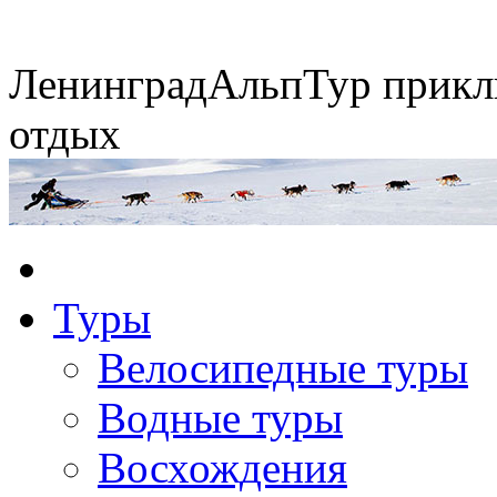
Ленинград
АльпТур
прикл
отдых
Экспедиция на упряжках
Туры
Горные экспедиции
Сплавы по рекам
Конные походы
Велосипедные туры
Водные туры
Восхождения