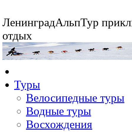
Ленинград
АльпТур
прикл
отдых
Экспедиция на упряжках
Туры
Горные экспедиции
Сплавы по рекам
Конные походы
Велосипедные туры
Водные туры
Восхождения