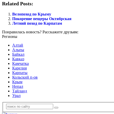
Related Posts:
Велопоход по Крыму
Покорение пещеры Октябрская
Летний поход по Карпатам
Понравилась новость? Расскажите друзьям:
Регионы
Алтай
Альпы
Байкал
Кавказ
Камчатка
Карелия
Карпаты
Кольский п-ов
Крым
Непал
Тайланд
Урал