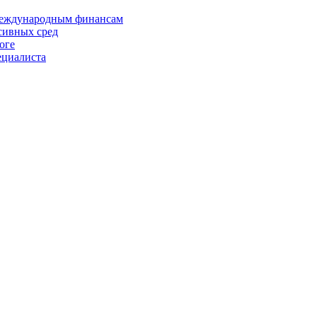
 международным финансам
сивных сред
оге
ециалиста