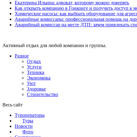
Екатерина Ильина: адвокат, которому можно доверять
Как открыть компанию в Гонконге и получить доступ к
Химические насосы: как выбрать оборудование для агрес
Аварийные комиссары: профессиональная помощь на дор
Аварийный комиссар на месте ДТП: зачем привлекать сп
Активный отдых для любой компании и группы.
Разное
Отдых
Услуги
Техника
Экономика
Уют
Здоровье
Строительство
Весь сайт
Туроператоры
Туры
Новости
Фото