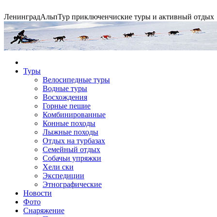
Ленинград
АльпТур
приключенчиские туры и активный отдых
Экспедиция на упряжках
Туры
Велосипедные туры
Водные туры
Горные экспедиции
Сплавы по рекам
Конные походы
Восхождения
Горные пешие
Комбинированные
Конные походы
Лыжные походы
Отдых на турбазах
Семейный отдых
Собачьи упряжки
Хели ски
Экспедиции
Этнографические
Новости
Фото
Снаряжение