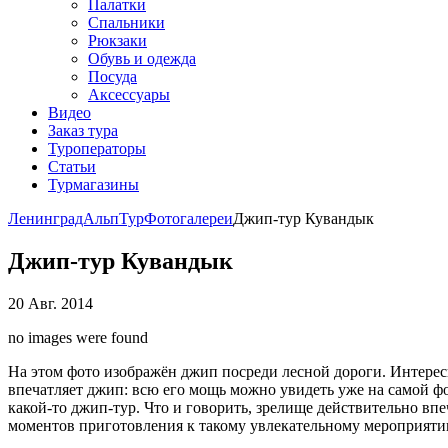
Палатки
Спальники
Рюкзаки
Обувь и одежда
Посуда
Аксессуары
Видео
Заказ тура
Туроператоры
Статьи
Турмагазины
ЛенинградАльпТур
Фотогалереи
Джип-тур Кувандык
Джип-тур Кувандык
20 Авг. 2014
no images were found
На этом фото изображён джип посреди лесной дороги. Интересн
впечатляет джип: всю его мощь можно увидеть уже на самой фо
какой-то джип-тур. Что и говорить, зрелище действительно вп
моментов приготовления к такому увлекательному мероприяти