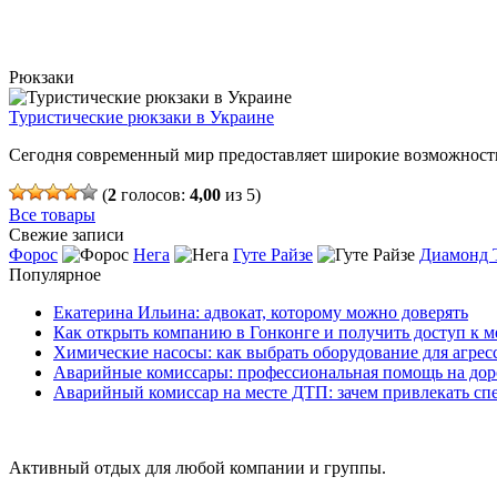
Рюкзаки
Туристические рюкзаки в Украине
Сегодня современный мир предоставляет широкие возможности
(
2
голосов:
4,00
из 5)
Все товары
Свежие записи
Форос
Нега
Гуте Райзе
Диамонд 
Популярное
Екатерина Ильина: адвокат, которому можно доверять
Как открыть компанию в Гонконге и получить доступ к
Химические насосы: как выбрать оборудование для агрес
Аварийные комиссары: профессиональная помощь на дор
Аварийный комиссар на месте ДТП: зачем привлекать сп
Активный отдых для любой компании и группы.