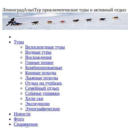
Ленинград
АльпТур
приключенчиские туры и активный отдых
Экспедиция на упряжках
Туры
Велосипедные туры
Водные туры
Горные экспедиции
Сплавы по рекам
Конные походы
Восхождения
Горные пешие
Комбинированные
Конные походы
Лыжные походы
Отдых на турбазах
Семейный отдых
Собачьи упряжки
Хели ски
Экспедиции
Этнографические
Новости
Фото
Снаряжение