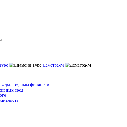
 ...
Турс
Деметра-М
 международным финансам
сивных сред
оге
ециалиста