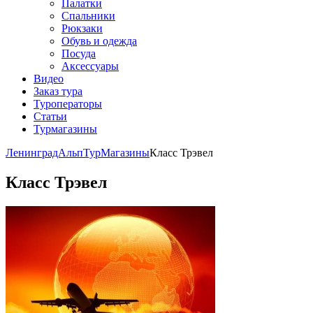
Палатки
Спальники
Рюкзаки
Обувь и одежда
Посуда
Аксессуары
Видео
Заказ тура
Туроператоры
Статьи
Турмагазины
ЛенинградАльпТур
Магазины
Класс Трэвел
Класс Трэвел