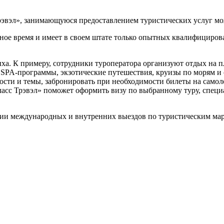
эвэл», занимающуюся предоставлением туристических услуг мож
ное время и имеет в своем штате только опытных квалифициров
.
ха. К примеру, сотрудники туроператора организуют отдых на п
 SPA-программы, экзотические путешествия, круизы по морям и
ти и темы, забронировать при необходимости билеты на самолет
Класс Трэвэл» поможет оформить визу по выбранному туру, спе
ации международных и внутренних выездов по туристическим ма