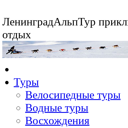
Ленинград
АльпТур
прикл
отдых
Экспедиция на упряжках
Туры
Горные экспедиции
Сплавы по рекам
Конные походы
Велосипедные туры
Водные туры
Восхождения