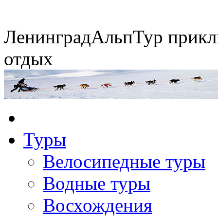
Ленинград
АльпТур
прикл
отдых
Экспедиция на упряжках
Туры
Горные экспедиции
Сплавы по рекам
Конные походы
Велосипедные туры
Водные туры
Восхождения