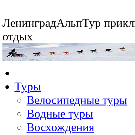
Ленинград
АльпТур
прикл
отдых
Экспедиция на упряжках
Туры
Горные экспедиции
Сплавы по рекам
Конные походы
Велосипедные туры
Водные туры
Восхождения