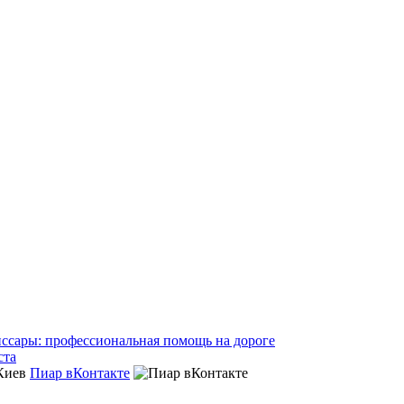
ссары: профессиональная помощь на дороге
ста
Пиар вКонтакте