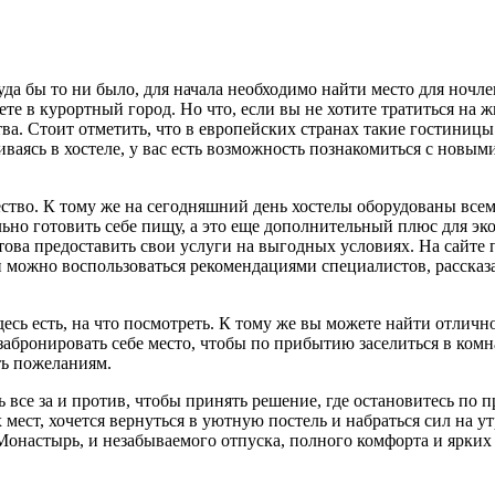
уда бы то ни было, для начала необходимо найти место для ночле
те в курортный город. Но что, если вы не хотите тратиться на 
ва. Стоит отметить, что в европейских странах такие гостиниц
ваясь в хостеле, у вас есть возможность познакомиться с новыми
тво. К тому же на сегодняшний день хостелы оборудованы всем
ельно готовить себе пищу, а это еще дополнительный плюс для 
отова предоставить свои услуги на выгодных условиях. На сайте
ожно воспользоваться рекомендациями специалистов, рассказав
сь есть, на что посмотреть. К тому же вы можете найти отличное
 забронировать себе место, чтобы по прибытию заселиться в ком
ть пожеланиям.
се за и против, чтобы принять решение, где остановитесь по п
 мест, хочется вернуться в уютную постель и набраться сил на 
 Монастырь, и незабываемого отпуска, полного комфорта и ярких