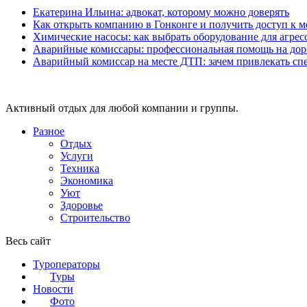
Екатерина Ильина: адвокат, которому можно доверять
Как открыть компанию в Гонконге и получить доступ к
Химические насосы: как выбрать оборудование для агрес
Аварийные комиссары: профессиональная помощь на дор
Аварийный комиссар на месте ДТП: зачем привлекать сп
Активный отдых для любой компании и группы.
Разное
Отдых
Услуги
Техника
Экономика
Уют
Здоровье
Строительство
Весь сайт
Туроператоры
Туры
Новости
Фото