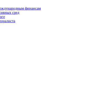
 международным финансам
сивных сред
оге
ециалиста