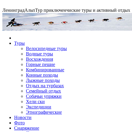
Ленинград
АльпТур
приключенчиские туры и активный отдых
Экспедиция на упряжках
Туры
Велосипедные туры
Водные туры
Горные экспедиции
Сплавы по рекам
Конные походы
Восхождения
Горные пешие
Комбинированные
Конные походы
Лыжные походы
Отдых на турбазах
Семейный отдых
Собачьи упряжки
Хели ски
Экспедиции
Этнографические
Новости
Фото
Снаряжение