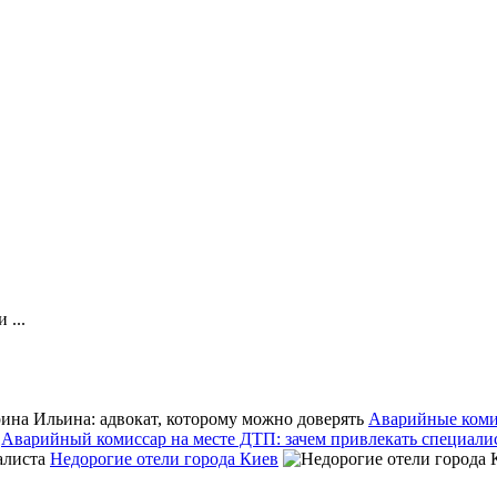
 ...
Аварийные коми
Аварийный комиссар на месте ДТП: зачем привлекать специали
Недорогие отели города Киев