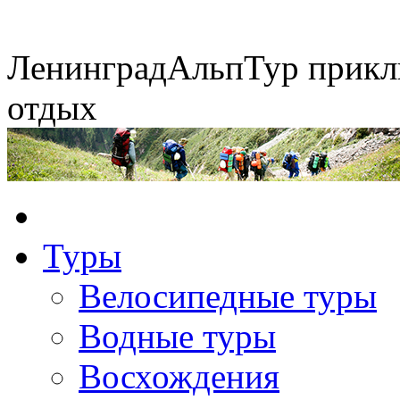
Ленинград
АльпТур
прикл
отдых
Горные экспедиции
Туры
Экспедиция на упряжках
Сплавы по рекам
Конные походы
Велосипедные туры
Водные туры
Восхождения