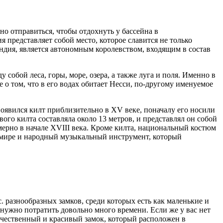
но отправиться, чтобы отдохнуть у бассейна в
 представляет собой место, которое славится не только
дия, является автономным королевством, входящим в состав
собой леса, горы, море, озера, а также луга и поля. Именно в
 о том, что в его водах обитает Несси, по-другому именуемое
явился килт приблизительно в XV веке, поначалу его носили
вого килта составляла около 13 метров, и представлял он собой
ерно в начале XVIII века. Кроме килта, национальный костюм
ём мире и народный музыкальный инструмент, который
 разнообразных замков, среди которых есть как маленькие и
 нужно потратить довольно много времени. Если же у вас нет
ичественный и красивый замок, который расположен в