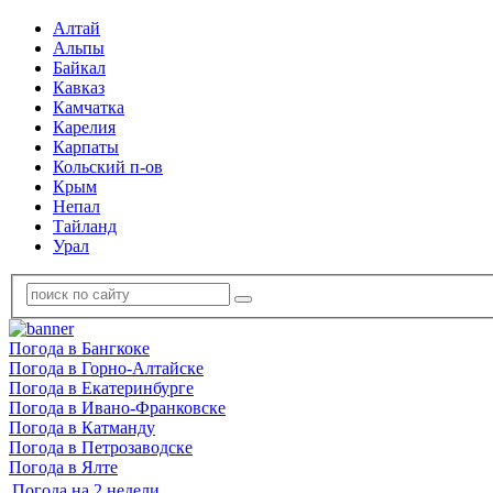
Алтай
Альпы
Байкал
Кавказ
Камчатка
Карелия
Карпаты
Кольский п-ов
Крым
Непал
Тайланд
Урал
Погода в Бангкоке
Погода в Горно-Алтайске
Погода в Екатеринбурге
Погода в Ивано-Франковске
Погода в Катманду
Погода в Петрозаводске
Погода в Ялте
Погода на 2 недели