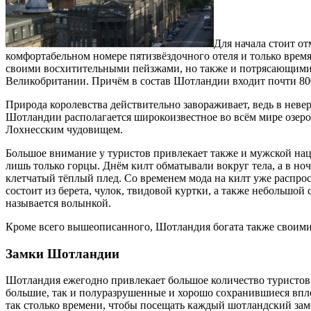
Для начала стоит от
комфортабельном номере пятизвёздочного отеля и только время
своими восхитительными пейзжами, но также и потрясающими 
Великобритании. Причём в состав Шотландии входит почти 800
Природа королевства действительно завораживает, ведь в невер
Шотландии располагается широкоизвестное во всём мире озеро 
Лохнесским чудовищем.
Большое внимание у туристов привлекает также и мужской нац
лишь только горцы. Днём килт обматывали вокруг тела, а в ноч
клетчатый тёплый плед. Со временем мода на килт уже распро
состоит из берета, чулок, твидовой куртки, а также небольшо
называется волынкой.
Кроме всего вышеописанного, Шотландия богата также своими
Замки Шотландии
Шотландия ежегодно привлекает большое количество туристов с
большие, так и полуразрушенные и хорошо сохранившиеся вплот
так столько времени, чтобы посещать каждый шотландский зам