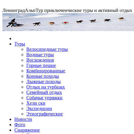
Ленинград
АльпТур
приключенчиские туры и активный отдых
Экспедиция на упряжках
Туры
Велосипедные туры
Водные туры
Горные экспедиции
Сплавы по рекам
Конные походы
Восхождения
Горные пешие
Комбинированные
Конные походы
Лыжные походы
Отдых на турбазах
Семейный отдых
Собачьи упряжки
Хели ски
Экспедиции
Этнографические
Новости
Фото
Снаряжение