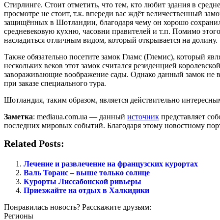
Стирлинге. Стоит отметить, что тем, кто любит здания в средн
просмотре не стоит, т.к. впереди вас ждёт величественный за
защищённых в Шотландии, благодаря чему он хорошо сохранилс
средневековую кухню, часовни правителей и т.п. Помимо этого
насладиться отличным видом, который открывается на долину.
Также обязательно посетите замок Гламс (Глемис), который яв
нескольких веков этот замок считался резиденцией королевско
завораживающие воображение сады. Однако данный замок не все
при заказе специального тура.
Шотландия, таким образом, является действительно интересным
Заметка
: mediaua.com.ua — данный
источник
представляет собо
последних мировых событий. Благодаря этому новостному порт
Related Posts:
Лечение и развлечение на французских курортах
Валь Торанс – выше только солнце
Курорты Лиссабонской ривьеры
Приезжайте на отдых в Халкидики
Понравилась новость? Расскажите друзьям:
Регионы