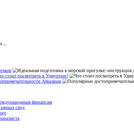
 ...
вичков
то стоит посмотреть в Удмуртии?
опримечательности Абхазиии
 международным финансам
сивных сред
оге
ециалиста