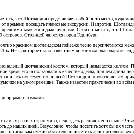
метить, что Шотландия представляет собой не то место, куда мож
 от времени посещать плановые экскурсии. Напротив, Шотландия
древними замками и даже руинами. Стоит отметить, что Шотлан
 островов. Столицей является город Эдинбург.
оятно красивом шотландском пейзаже тесно переплетаются между 
Лох-Несс, которое стало известным во многом благодаря легенде
иональный шотландский костюм, который называется килтом. По
ное время его использовали в качестве одеяла, причём длина пер
странилась повсеместно по всей Шотландии, произошло это прим
й сумочки на узком ремешке. Также известен практически во вс
 дворцами и замками.
 самых разных стран мира, ведь здесь расположено свыше 3 тыс.
ь до наших дней. Безусловно, чтобы посетить хотя бы их часть
ок, то тогда вам нужно обязательно посетить действительно вел