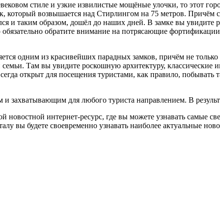
евековом стиле и узкие извилистые мощёные улочки, то этот гор
мок, который возвышается над Стирлингом на 75 метров. Причём 
я и таким образом, дошёл до наших дней. В замке вы увидите р
 обязательно обратите внимание на потрясающие фортификации, 
ляется одним из красивейших парадных замков, причём не только
й семьи. Там вы увидите роскошную архитектуру, классические и
гда открыт для посещения туристами, как правило, побывать та
 и захватывающим для любого туриста направлением. В результа
й новостной интернет-ресурс, где вы можете узнавать самые све
алу вы будете своевременно узнавать наиболее актуальные нов