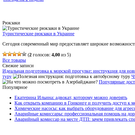
Рюкзаки
Туристические рюкзаки в Украине
Сегодня современный мир предоставляет широкие возможности
(
2
голосов:
4,00
из 5)
Все товары
Свежие записи
Идеальная подготовка к морской прогулке: инструкция для но
туру
Ч
Популярные дост
Популярное
Екатерина Ильина: адвокат, которому можно доверять
Как открыть компанию в Гонконге и получить доступ к
Химические насосы: как выбрать оборудование для агрес
Аварийные комиссары: профессиональная помощь на дор
Аварийный комиссар на месте ДТП: зачем привлекать сп