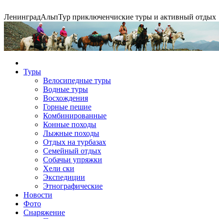
Ленинград
АльпТур
приключенчиские туры и активный отдых
Конные походы
Туры
Велосипедные туры
Водные туры
Экспедиция на упряжках
Горные экспедиции
Сплавы по рекам
Восхождения
Горные пешие
Комбинированные
Конные походы
Лыжные походы
Отдых на турбазах
Семейный отдых
Собачьи упряжки
Хели ски
Экспедиции
Этнографические
Новости
Фото
Снаряжение