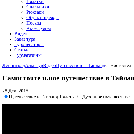
Палатки
Спальники
Рюкзаки
Обувь и одежда
Посуда
Аксессуары
Видео
Заказ тура
Туроператоры
Статьи
Турмагазины
ЛенинградАльпТур
Видео
Путешествие в Тайланд
Самостоятель
Самостоятельное путешествие в Тайла
28 Дек. 2015
Путешествие в Таиланд 1 часть.
Духовное путешествие