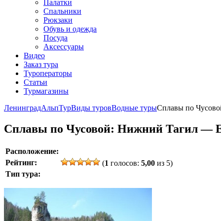
Палатки
Спальники
Рюкзаки
Обувь и одежда
Посуда
Аксессуары
Видео
Заказ тура
Туроператоры
Статьи
Турмагазины
ЛенинградАльпТур
Виды туров
Водные туры
Сплавы по Чусово
Сплавы по Чусовой: Нижний Тагил — 
Расположение:
Рейтинг:
(
1
голосов:
5,00
из 5)
Тип тура: