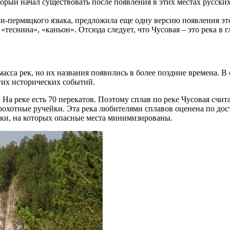
оторый начал существовать после появления в этих местах русски
-пермяцкого языка, предложила еще одну версию появления этог
теснина», «каньон». Отсюда следует, что Чусовая – это река в г
асса рек, но их названия появились в более поздние времена. В
их исторических событий.
а реке есть 70 перекатов. Поэтому сплав по реке Чусовая счит
 крохотные ручейки. Эта река любителями сплавов оценена по д
тки, на которых опасные места минимизированы.