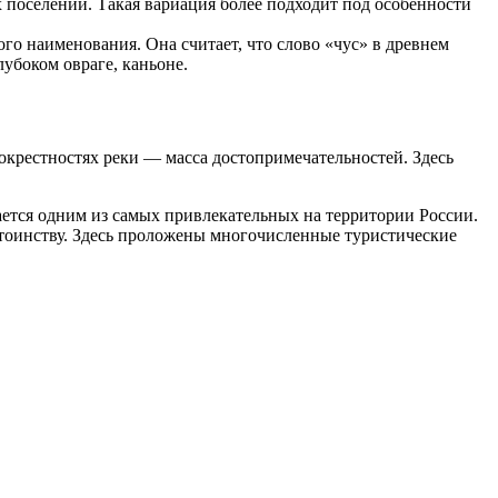
х поселений. Такая вариация более подходит под особенности
о наименования. Она считает, что слово «чус» в древнем
лубоком овраге, каньоне.
 окрестностях реки — масса достопримечательностей. Здесь
ается одним из самых привлекательных на территории России.
остоинству. Здесь проложены многочисленные туристические