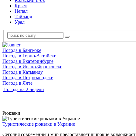
Кольский п-ов
Крым
Непал
Тайланд
Урал
Погода в Бангкоке
Погода в Горно-Алтайске
Погода в Екатеринбурге
Погода в Ивано-Франковске
Погода в Катманду
Погода в Петрозаводске
Погода в Ялте
Погода на 2 недели
Рюкзаки
Туристические рюкзаки в Украине
Сегодня современный мир предоставляет широкие возможности