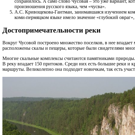
сохранилось. А само слово Чусовая – это уже вариант, к
произношения русского языка, чем «чусва».
А.С. Кривощекова-Гантман, занимавшаяся изучением коми
коми-пермяцком языке имело значение «глубокий овраг», «
Достопримечательности реки
Вокруг Чусовой построено множество поселков, в нее впадает м
расположены скалы и пещеры, которые были свидетелями мног
Многие скальные комплексы считаются памятниками природы. Н
В реку впадает 150 притоков. Среди них есть большие реки и
маршруты. Великолепно она подходит новичкам, так есть учас