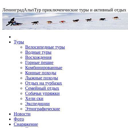
Ленинград
АльпТур
приключенчиские туры и активный отдых
Экспедиция на упряжках
Туры
Велосипедные туры
Водные туры
Горные экспедиции
Сплавы по рекам
Конные походы
Восхождения
Горные пешие
Комбинированные
Конные походы
Лыжные походы
Отдых на турбазах
Семейный отдых
Собачьи упряжки
Хели ски
Экспедиции
Этнографические
Новости
Фото
Снаряжение