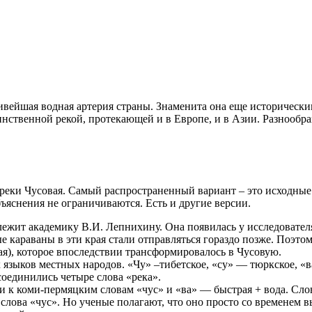
сивейшая водная артерия страны. Знаменита она еще историчес
динственной рекой, протекающей и в Европе, и в Азии. Разнооб
реки Чусовая. Самый распространенный вариант – это исходные 
ъяснения не ограничиваются. Есть и другие версии.
длежит академику В.И. Лепнихину. Она появилась у исследователя
 караваны в эти края стали отправляться гораздо позже. Поэтом
ая), которое впоследствии трансформировалось в Чусовую.
 языков местных народов. «Чу» –тибетское, «су» — тюркское, «в
соединились четыре слова «река».
 к коми-пермяцким словам «чус» и «ва» — быстрая + вода. Слово
слова «чус». Но ученые полагают, что оно просто со временем 