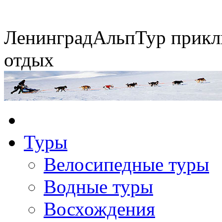
Ленинград
АльпТур
прикл
отдых
Экспедиция на упряжках
Туры
Горные экспедиции
Сплавы по рекам
Конные походы
Велосипедные туры
Водные туры
Восхождения