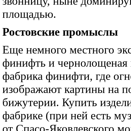
звонницу, ныне доминир
площадью.
Ростовские промыслы
Еще немного местного эк
финифть и чернолощеная к
фабрика финифти, где ог
изображают картины на п
бижутерии. Купить издел
фабрике (при ней есть му
от Спасо-Яковлевского мон