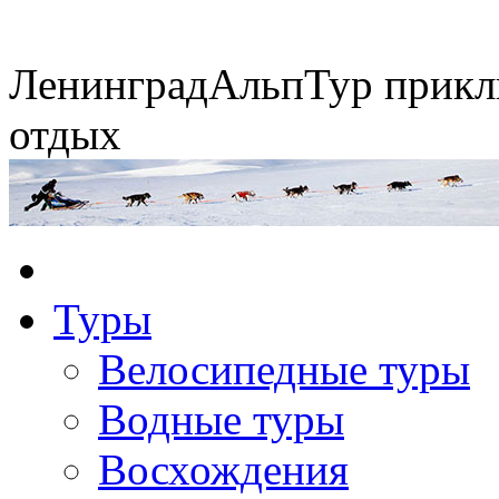
Ленинград
АльпТур
прикл
отдых
Экспедиция на упряжках
Туры
Горные экспедиции
Сплавы по рекам
Конные походы
Велосипедные туры
Водные туры
Восхождения