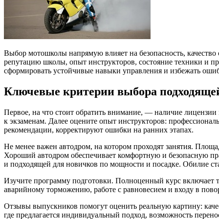
Выбор мотошколы напрямую влияет на безопасность, качество 
репутацию школы, опыт инструкторов, состояние техники и п
сформировать устойчивые навыки управления и избежать ошибо
Ключевые критерии выбора подходящ
Первое, на что стоит обратить внимание, — наличие лицензии
к экзаменам. Далее оцените опыт инструкторов: профессионал
рекомендации, корректируют ошибки на ранних этапах.
Не менее важен автодром, на котором проходят занятия. Площ
Хороший автодром обеспечивает комфортную и безопасную пра
и подходящей для новичков по мощности и посадке. Обилие с
Изучите программу подготовки. Полноценный курс включает т
аварийному торможению, работе с равновесием и входу в пово
Отзывы выпускников помогут оценить реальную картину: качес
где предлагается индивидуальный подход, возможность перенос