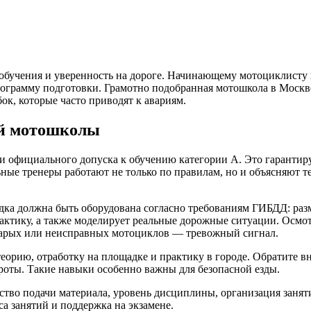
обучения и уверенность на дороге. Начинающему мотоциклисту в
рограмму подготовки. Грамотно подобранная мотошкола в Моск
к, которые часто приводят к авариям.
ей мотошколы
 и официального допуска к обучению категории А. Это гарантир
ьные тренеры работают не только по правилам, но и объясняют 
адка должна быть оборудована согласно требованиям ГИБДД: разм
ктику, а также моделирует реальные дорожные ситуации. Осмо
тарых или неисправных мотоциклов — тревожный сигнал.
еорию, отработку на площадке и практику в городе. Обратите 
роты. Такие навыки особенно важны для безопасной езды.
тво подачи материала, уровень дисциплины, организация заняти
а занятий и поддержка на экзамене.