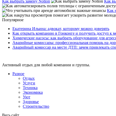
Как выбрать замену Notion
Как в
Как 
Популярное
Екатерина Ильина: адвокат, которому можно доверять
Как открыть компанию в Гонконге и получить доступ к
Химические насосы: как выбрать оборудование для агрес
Аварийные комиссары: профессиональная помощь на дор
Аварийный комиссар на месте ДТП: зачем привлекать сп
Активный отдых для любой компании и группы.
Разное
Отдых
Услуги
Техника
Экономика
Уют
Здоровье
Строительство
Весь сайт