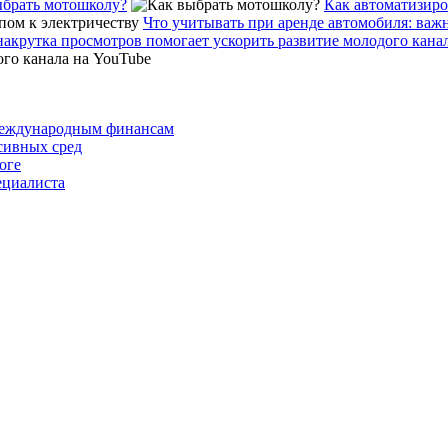
ыбрать мотошколу?
Как автоматизиро
Что учитывать при аренде автомобиля: ва
накрутка просмотров помогает ускорить развитие молодого кана
 международным финансам
сивных сред
оге
ециалиста