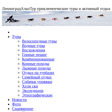
Ленинград
АльпТур
приключенчиские туры и активный отдых
Экспедиция на упряжках
Туры
Велосипедные туры
Водные туры
Горные экспедиции
Сплавы по рекам
Конные походы
Восхождения
Горные пешие
Комбинированные
Конные походы
Лыжные походы
Отдых на турбазах
Семейный отдых
Собачьи упряжки
Хели ски
Экспедиции
Этнографические
Новости
Фото
Снаряжение