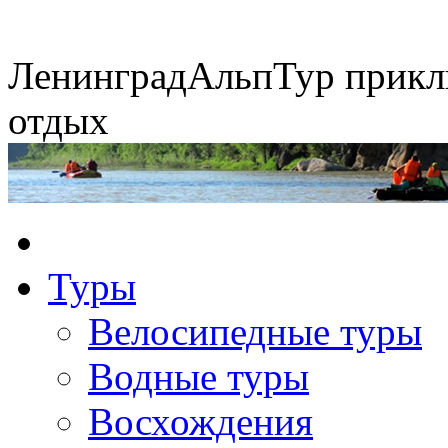
Ленинград
АльпТур
прикл
отдых
Сплавы по рекам
Туры
Экспедиция на упряжках
Горные экспедиции
Конные походы
Велосипедные туры
Водные туры
Восхождения