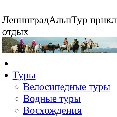
Ленинград
АльпТур
прикл
отдых
Горные экспедиции
Конные походы
Туры
Экспедиция на упряжках
Сплавы по рекам
Велосипедные туры
Водные туры
Восхождения