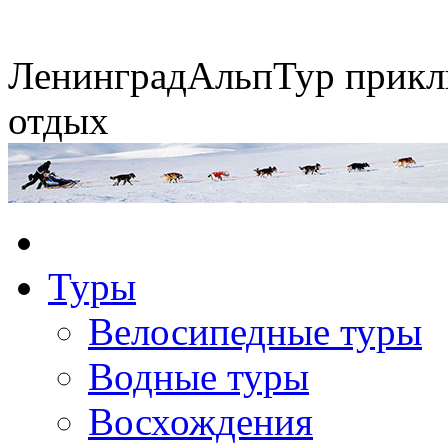
Ленинград
АльпТур
прикл
отдых
Экспедиция на упряжках
Туры
Горные экспедиции
Сплавы по рекам
Конные походы
Велосипедные туры
Водные туры
Восхождения