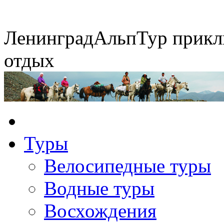
Ленинград
АльпТур
прикл
отдых
Горные экспедиции
Конные походы
Туры
Экспедиция на упряжках
Сплавы по рекам
Велосипедные туры
Водные туры
Восхождения