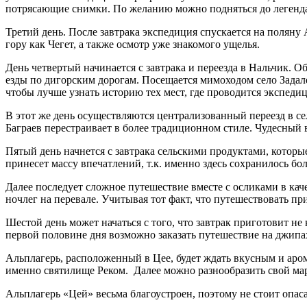
потрясающие снимки. По желанию можно подняться до легенд
Третий день. После завтрака экспедиция спускается на поляну
гору как Чегет, а также осмотр уже знакомого ущелья.
День четвертый начинается с завтрака и переезда в Нальчик. 
езды по дигорским дорогам. Посещается мимоходом село Задал
чтобы лучше узнать историю тех мест, где проводится экспедиц
В этот же день осуществляются централизованный переезд в с
Баграев перестраивает в более традиционном стиле. Чудесный 
Пятый день начнется с завтрака сельскими продуктами, которы
принесет массу впечатлений, т.к. именно здесь сохранилось бо
Далее последует сложное путешествие вместе с осликами в кач
ночлег на перевале. Учитывая тот факт, что путешествовать пр
Шестой день может начаться с того, что завтрак приготовит н
первой половине дня возможно заказать путешествие на джипа
Альплагерь, расположенный в Цее, будет ждать вкусным и аро
именно святилище Реком. Далее можно разнообразить свой мар
Альплагерь «Цей» весьма благоустроен, поэтому не стоит опас