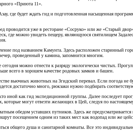
арного «Приюта 11».
 Азау, где будет ждать гид и подготовленная насыщенная програ
Обед проводится уже в ресторане «Сосруко» или же «Старый двор
еск, где можно увидеть пещеру, являющуюся святилищем Задалес
ия.
еление под названием Камунта. Здесь расположен старинный гор
вечер, проведенный у камина, запомнится многим.
е сегодня можно отнести к разряду экологически чистых. Прогул
льше всего в хорошем качестве родовых замков и башен.
естве вьючных животных на Згидский перевал. Если погода не бу
идется достаточно много, рюкзаки нужно подбирать соответствую
е кто иной как гид экспедиционной группы. Далее последует прог
х, которые могут отвезти желающих в Цей, следуя по настоящем
матным обедом уставших путников. Здесь же предусматривается 
шрут посещением одним из таких мест как водопад или же цейс
аться общего душа и санитарной комнаты. Все это индивидуально