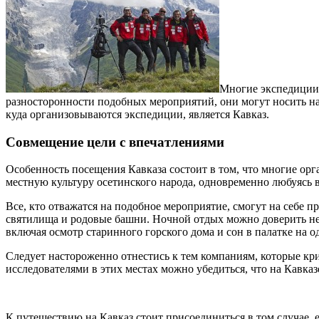
Многие экспедиции 
разносторонности подобных мероприятий, они могут носить н
куда организовываются экспедиции, является Кавказ.
Совмещение цели с впечатлениями
Особенность посещения Кавказа состоит в том, что многие орг
местную культуру осетинского народа, одновременно любуясь
Все, кто отважатся на подобное мероприятие, смогут на себе 
святилища и родовые башни. Ночной отдых можно доверить не 
включая осмотр старинного горского дома и сон в палатке на о
Следует настороженно отнестись к тем компаниям, которые кри
исследователями в этих местах можно убедиться, что на Кавк
К путешествию на Кавказ стоит присоединиться в том случае, е