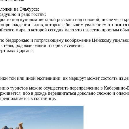
оложен на Эльбурсе;
радушно и радо гостям;
росто под куполом звездной россыпи над головой, после чего кре
опровождении гидов, которые с большим уважением относятся к
ийского мира, о которой сегодня мало что известно простым об
х по бездорожью и потрясающему воображение Цейскому ущелью
е стены, родовые башни и горные селения;
мертвых» Даргавс;
ники той или иной экспедиции, их маршрут может состоять из де
анию туристов можно осуществить переправление в Кабардино-
рживается, ибо в дождь передвигаться довольно сложно и опасн
редполагается в гостинице.