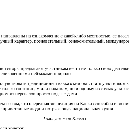
направлены на ознакомление с какой-либо местностью, ее насе
аучный характер, познавательный, ознакомительный, междунаро
анизаторы предлагают участникам вести не только свою деятель
 великолепными пейзажами природы.
прочувствовать традиционный кавказский быт, стать участником к
только гостиницам или палаткам, но и одному из самых ультра
дном из перевалов просто под звездами.
чат о том, что очередная экспедиция на Кавказ способна измен
азе приветливые люди и потрясающая национальная кухня.
Голосуем «за» Кавказ
сли хочется: