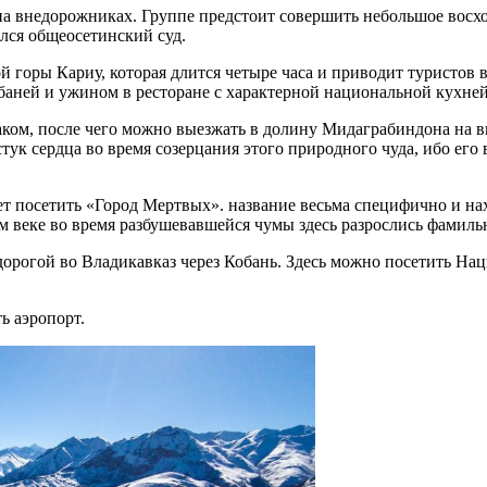
 на внедорожниках. Группе предстоит совершить небольшое восх
ался общеосетинский суд.
 горы Кариу, которая длится четыре часа и приводит туристов 
баней и ужином в ресторане с характерной национальной кухней
раком, после чего можно выезжать в долину Мидаграбиндона на 
тук сердца во время созерцания этого природного чуда, ибо его
дует посетить «Город Мертвых». название весьма специфично и 
-ом веке во время разбушевавшейся чумы здесь разрослись фамил
орогой во Владикавказ через Кобань. Здесь можно посетить На
ь аэропорт.