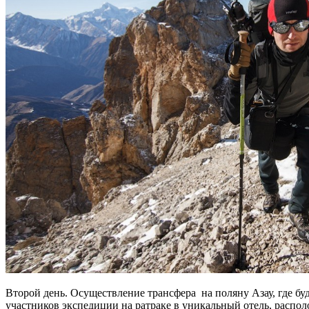
Второй день. Осуществление трансфера на поляну Азау, где б
участников экспедиции на ратраке в уникальный отель, распол