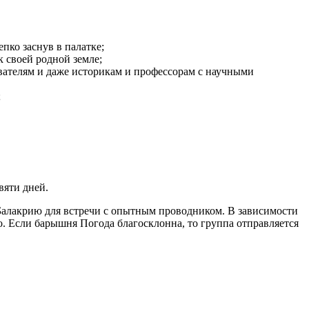
пко заснув в палатке;
 своей родной земле;
ывателям и даже историкам и профессорам с научными
;
вяти дней.
Балакрию для встречи с опытным проводником. В зависимости
о. Если барышня Погода благосклонна, то группа отправляется