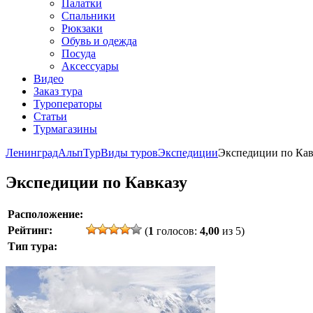
Палатки
Спальники
Рюкзаки
Обувь и одежда
Посуда
Аксессуары
Видео
Заказ тура
Туроператоры
Статьи
Турмагазины
ЛенинградАльпТур
Виды туров
Экспедиции
Экспедиции по Кав
Экспедиции по Кавказу
Расположение:
Рейтинг:
(
1
голосов:
4,00
из 5)
Тип тура: