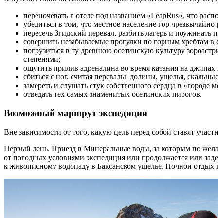
переночевать в отеле под названием «LeapRus», что расп
убедиться в том, что местное население гор чрезвычайно 
пересечь Згидский перевал, разбить лагерь и поужинать п
совершить незабываемые прогулки по горным хребтам в с
погрузиться в ту древнюю осетинскую культуру зороастр
степенями;
ощутить прилив адреналина во время катания на джипа
сбиться с ног, считая перевалы, долины, ущелья, скальны
замереть и слушать стук собственного сердца в «городе 
отведать тех самых знаменитых осетинских пирогов.
Возможный маршрут экспедиции
Вне зависимости от того, какую цель перед собой ставят участ
Первый день. Приезд в Минеральные воды, за которым по жел
от погодных условиями экспедиция или продолжается или заде
к живописному водопаду в Баксанском ущелье. Ночной отдых п