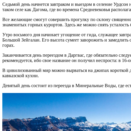
Седьмой день начнется завтраком и выездом в селение Урдсон
таком селе как Дагома, где во времена Средневековья располаг
Все желающие смогут совершить прогулку по склону священной
знаменитых горных курортов. Здесь же можно снять усталость 
Утро восьмого дня начинает угощение от гида, служащее завт
Большой Зейгалан. Его высота сумеет заворожить и замедлить с
горах.
Заканчивается день переездом в Даргвас, где обязательно сле
рекомендуется, ибо свое название он получил неспроста: в 16
В цивилизованный мир можно вырваться на джипах короткой д
кавказской кухни.
Девятый день состоит из переезда в Минеральные Воды, где ест