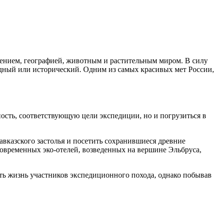
лением, географией, животным и растительным миром. В силу
дный или исторический. Одним из самых красивых мет России,
ность, соответствующую цели экспедиции, но и погрузиться в
авказского застолья и посетить сохранившиеся древние
современных эко-отелей, возведенных на вершине Эльбруса,
ить жизнь участников экспедиционного похода, однако побывав