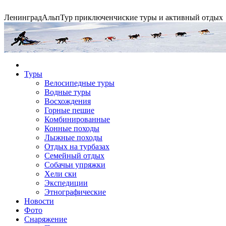
Ленинград
АльпТур
приключенчиские туры и активный отдых
Экспедиция на упряжках
Туры
Велосипедные туры
Водные туры
Горные экспедиции
Сплавы по рекам
Конные походы
Восхождения
Горные пешие
Комбинированные
Конные походы
Лыжные походы
Отдых на турбазах
Семейный отдых
Собачьи упряжки
Хели ски
Экспедиции
Этнографические
Новости
Фото
Снаряжение