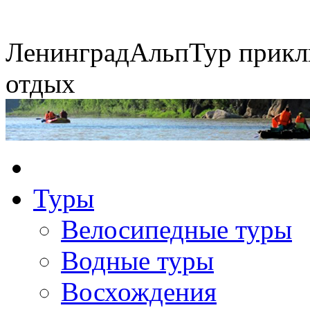
Ленинград
АльпТур
прикл
отдых
Сплавы по рекам
Туры
Экспедиция на упряжках
Горные экспедиции
Конные походы
Велосипедные туры
Водные туры
Восхождения