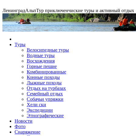
Ленинград
АльпТур
приключенчиские туры и активный отдых
Сплавы по рекам
Туры
Велосипедные туры
Водные туры
Экспедиция на упряжках
Горные экспедиции
Конные походы
Восхождения
Горные пешие
Комбинированные
Конные походы
Лыжные походы
Отдых на турбазах
Семейный отдых
Собачьи упряжки
Хели ски
Экспедиции
Этнографические
Новости
Фото
Снаряжение