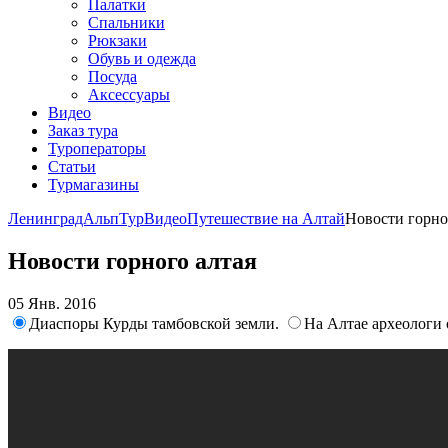
Палатки
Спальники
Рюкзаки
Обувь и одежда
Посуда
Аксессуары
Видео
Заказ тура
Туроператоры
Статьи
Турмагазины
ЛенинградАльпТур
Видео
Путешествие на Алтай
Новости горно
Новости горного алтая
05 Янв. 2016
Диаспоры Курды тамбовской земли.
На Алтае археологи