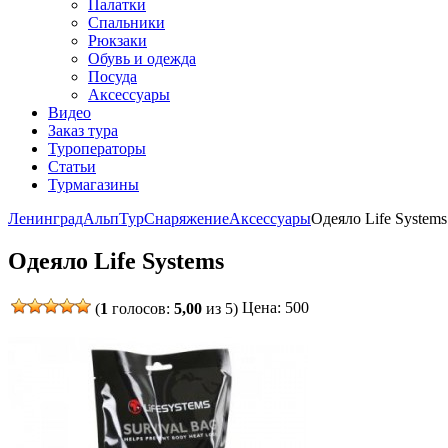
Палатки
Спальники
Рюкзаки
Обувь и одежда
Посуда
Аксессуары
Видео
Заказ тура
Туроператоры
Статьи
Турмагазины
ЛенинградАльпТур
Снаряжение
Аксессуары
Одеяло Life Systems
Одеяло Life Systems
Цена: 500
(
1
голосов:
5,00
из 5)