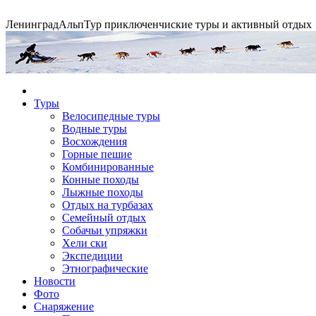
Ленинград
АльпТур
приключенчиские туры и активный отдых
Экспедиция на упряжках
Туры
Велосипедные туры
Водные туры
Горные экспедиции
Сплавы по рекам
Конные походы
Восхождения
Горные пешие
Комбинированные
Конные походы
Лыжные походы
Отдых на турбазах
Семейный отдых
Собачьи упряжки
Хели ски
Экспедиции
Этнографические
Новости
Фото
Снаряжение