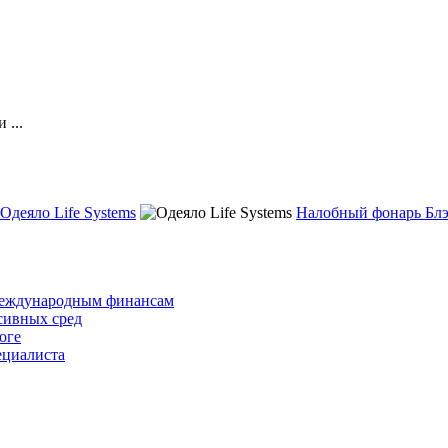
 ...
Одеяло Life Systems
Налобный фонарь Блэ
 международным финансам
сивных сред
оге
ециалиста