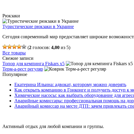
Рюкзаки
Туристические рюкзаки в Украине
Сегодня современный мир предоставляет широкие возможности
(
2
голосов:
4,00
из 5)
Все товары
Свежие записи
Топор для кемпинга Fiskars x5
Терм-а-рест регуляр
Популярное
Екатерина Ильина: адвокат, которому можно доверять
Как открыть компанию в Гонконге и получить доступ к
Химические насосы: как выбрать оборудование для агрес
Аварийные комиссары: профессиональная помощь на дор
Аварийный комиссар на месте ДТП: зачем привлекать сп
Активный отдых для любой компании и группы.