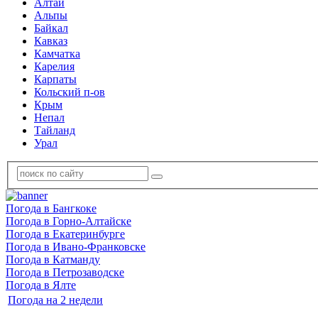
Алтай
Альпы
Байкал
Кавказ
Камчатка
Карелия
Карпаты
Кольский п-ов
Крым
Непал
Тайланд
Урал
Погода в Бангкоке
Погода в Горно-Алтайске
Погода в Екатеринбурге
Погода в Ивано-Франковске
Погода в Катманду
Погода в Петрозаводске
Погода в Ялте
Погода на 2 недели