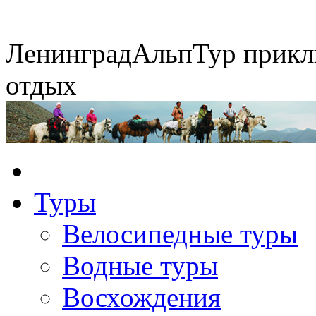
Ленинград
АльпТур
прикл
отдых
Горные экспедиции
Конные походы
Туры
Экспедиция на упряжках
Сплавы по рекам
Велосипедные туры
Водные туры
Восхождения