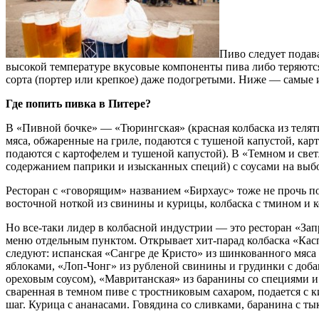
Пиво следует подав
высокой температуре вкусовые компоненты пива либо теряются
сорта (портер или крепкое) даже подогретыми. Ниже — самые
Где попить пивка в Питере?
В «Пивной бочке» — «Тюрингская» (красная колбаска из телят
мяса, обжаренные на гриле, подаются с тушеной капустой, ка
подаются с картофелем и тушеной капустой). В «Темном и све
содержанием паприки и изысканных специй) с соусами на выбо
Ресторан с «говорящим» названием «Бирхаус» тоже не прочь п
восточной ноткой из свинины и курицы, колбаска с тмином и 
Но все-таки лидер в колбасной индустрии — это ресторан «Зап
меню отдельным пунктом. Открывает хит-парад колбаска «Касп
следуют: испанская «Сангре де Кристо» из шинкованного мяса
яблоками, «Лоп-Чонг» из рубленой свинины и грудинки с добав
ореховым соусом), «Мавританская» из баранины со специями и 
сваренная в темном пиве с тростниковым сахаром, подается с к
шаг. Курица с ананасами. Говядина со сливками, баранина с ты