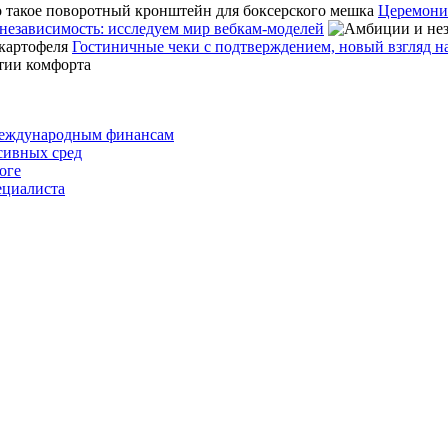
Церемония
независимость: исследуем мир вебкам-моделей
Гостиничные чеки с подтверждением, новый взгляд н
 международным финансам
сивных сред
оге
ециалиста