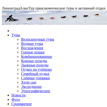
Ленинград
АльпТур
приключенчиские туры и активный отдых
Экспедиция на упряжках
Туры
Велосипедные туры
Водные туры
Горные экспедиции
Сплавы по рекам
Конные походы
Восхождения
Горные пешие
Комбинированные
Конные походы
Лыжные походы
Отдых на турбазах
Семейный отдых
Собачьи упряжки
Хели ски
Экспедиции
Этнографические
Новости
Фото
Снаряжение