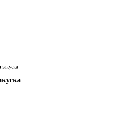
и закуска
акуска