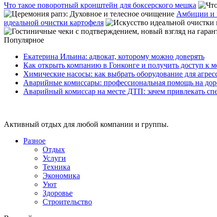
Что такое поворотный кронштейн для боксерского мешка
Амбиции и 
идеальной очистки картофеля
Популярное
Екатерина Ильина: адвокат, которому можно доверять
Как открыть компанию в Гонконге и получить доступ к
Химические насосы: как выбрать оборудование для агрес
Аварийные комиссары: профессиональная помощь на дор
Аварийный комиссар на месте ДТП: зачем привлекать сп
Активный отдых для любой компании и группы.
Разное
Отдых
Услуги
Техника
Экономика
Уют
Здоровье
Строительство