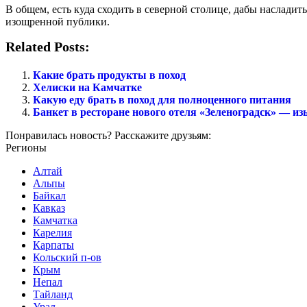
В общем, есть куда сходить в северной столице, дабы наслади
изощренной публики.
Related Posts:
Какие брать продукты в поход
Хелиски на Камчатке
Какую еду брать в поход для полноценного питания
Банкет в ресторане нового отеля «Зеленоградск» — из
Понравилась новость? Расскажите друзьям:
Регионы
Алтай
Альпы
Байкал
Кавказ
Камчатка
Карелия
Карпаты
Кольский п-ов
Крым
Непал
Тайланд
Урал