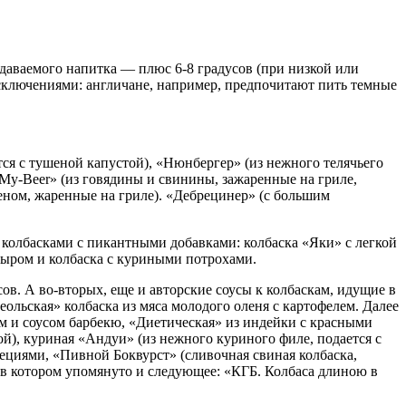
даваемого напитка — плюс 6-8 градусов (при низкой или
исключениями: англичане, например, предпочитают пить темные
ся с тушеной капустой), «Нюнбергер» (из нежного телячьего
My-Beer» (из говядины и свинины, зажаренные на гриле,
еном, жаренные на гриле). «Дебрецинер» (с большим
 колбасками с пикантными добавками: колбаска «Яки» с легкой
сыром и колбаска с куриными потрохами.
ов. А во-вторых, еще и авторские соусы к колбаскам, идущие в
льская» колбаска из мяса молодого оленя с картофелем. Далее
м и соусом барбекю, «Диетическая» из индейки с красными
й), куриная «Андуи» (из нежного куриного филе, подается с
пециями, «Пивной Боквурст» (сливочная свиная колбаска,
ю, в котором упомянуто и следующее: «КГБ. Колбаса длиною в