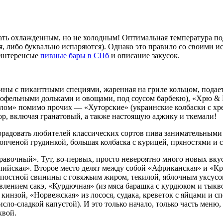
ать охлажденным, но не холодным! Оптимальная температура по
, либо буквально испаряются). Однако это правило со своими 
 интеренсые
пивные бары в СПб
и описание закусок.
ины с пикантными специями, жаренная на гриле кольцом, подает
ртофельными дольками и овощами, под соусом барбекю), «Хрю & 
тлом» помимо прочих — «Хуторские» (украинские колбаски с хр
р, включая гранатовый, а также настоящую аджику и ткемали!
орадовать любителей классических сортов пива занимательными
копченой грудинкой, большая колбаска с курицей, пряностями и 
равочный». Тут, во-первых, просто невероятно много новых вкус
ийская». Второе место делят между собой «Африканская» и «Крео
 постной свинины с говяжьим жиром, текилой, яблочным уксусо
лением сакэ, «Курдючная» (из мяса барашка с курдюком и тыкво
кинзой, «Норвежская» из лосося, судака, креветок с яйцами и с
исло-сладкой капустой). И это только начало, только часть мен
квой.