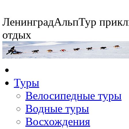
Ленинград
АльпТур
прикл
отдых
Экспедиция на упряжках
Конные походы
Туры
Горные экспедиции
Сплавы по рекам
Велосипедные туры
Водные туры
Восхождения