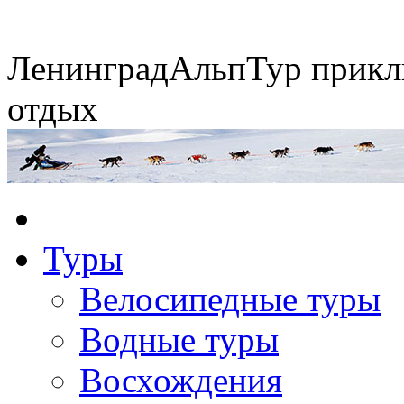
Ленинград
АльпТур
прикл
отдых
Экспедиция на упряжках
Туры
Горные экспедиции
Сплавы по рекам
Конные походы
Велосипедные туры
Водные туры
Восхождения