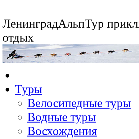
Ленинград
АльпТур
прикл
отдых
Экспедиция на упряжках
Туры
Горные экспедиции
Сплавы по рекам
Конные походы
Велосипедные туры
Водные туры
Восхождения