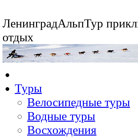
Ленинград
АльпТур
прикл
отдых
Экспедиция на упряжках
Туры
Горные экспедиции
Сплавы по рекам
Конные походы
Велосипедные туры
Водные туры
Восхождения