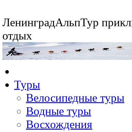
Ленинград
АльпТур
прикл
отдых
Экспедиция на упряжках
Туры
Горные экспедиции
Сплавы по рекам
Конные походы
Велосипедные туры
Водные туры
Восхождения