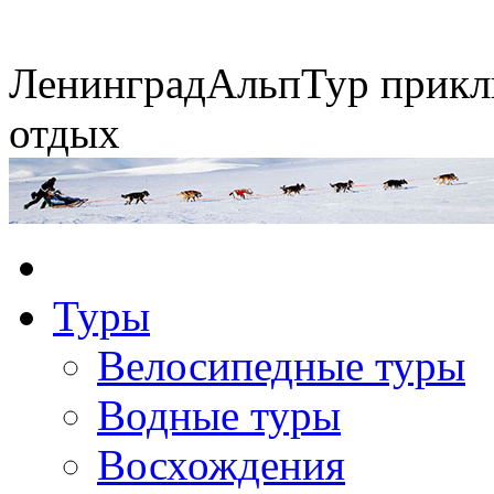
Ленинград
АльпТур
прикл
отдых
Экспедиция на упряжках
Туры
Горные экспедиции
Сплавы по рекам
Конные походы
Велосипедные туры
Водные туры
Восхождения