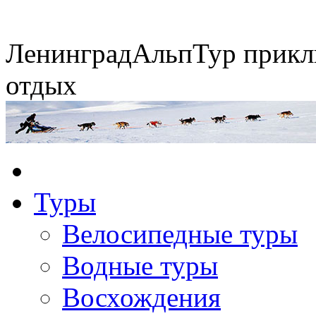
Ленинград
АльпТур
прикл
отдых
Экспедиция на упряжках
Туры
Горные экспедиции
Сплавы по рекам
Конные походы
Велосипедные туры
Водные туры
Восхождения