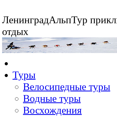
Ленинград
АльпТур
прикл
отдых
Экспедиция на упряжках
Туры
Горные экспедиции
Сплавы по рекам
Конные походы
Велосипедные туры
Водные туры
Восхождения